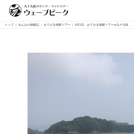
トップ
/
みんなの体験記
/
おてがる体験ツアー
/
8月2日 おてがる体験ツアーin九十九島