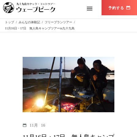
トップ
/
みんなの体験記
/
フリープランツアー
/
11月16日・17日 無人島キャンプツアーin九十九島
11月
16