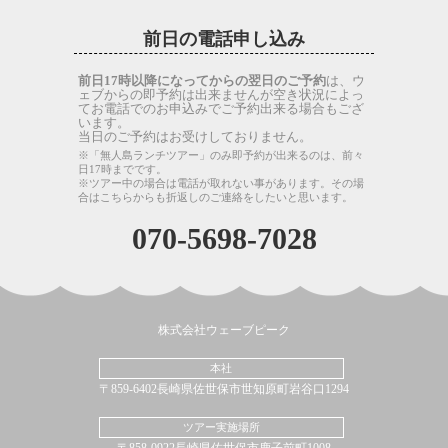
前日の電話申し込み
前日17時以降になってからの翌日のご予約
は、ウ
ェブからの即予約は出来ませんが空き状況によっ
てお電話でのお申込みでご予約出来る場合もござ
います。
当日のご予約はお受けしておりません。
※「無人島ランチツアー」のみ即予約が出来るのは、前々
日17時までです。
※ツアー中の場合は電話が取れない事があります。その場
合はこちらからも折返しのご連絡をしたいと思います。
070-5698-7028
株式会社ウェーブピーク
本社
〒859-6402長崎県佐世保市世知原町岩谷口1294
ツアー実施場所
〒858-0922長崎県佐世保市鹿子前町1008