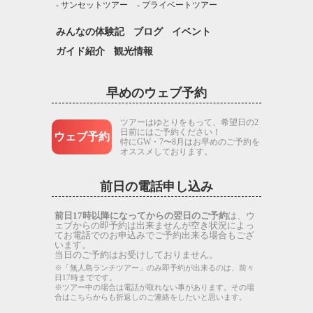
サンセットツアー
プライベートツアー
みんなの体験記
ブログ
イベント
ガイド紹介
観光情報
早めのウェブ予約
ツアーはゆとりをもって、希望日の2
日前にはご予約ください！
ウェブ予約
特にGW・7〜8月はお早めのご予約を
オススメしております。
前日の電話申し込み
前日17時以降になってからの翌日のご予約
は、ウ
ェブからの即予約は出来ませんが空き状況によっ
てお電話でのお申込みでご予約出来る場合もござ
います。
当日のご予約はお受けしておりません。
※「無人島ランチツアー」のみ即予約が出来るのは、前々
日17時までです。
※ツアー中の場合は電話が取れない事があります。その場
合はこちらからも折返しのご連絡をしたいと思います。