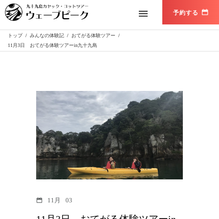
トップ
/
みんなの体験記
/
おてがる体験ツアー
/
11月3日 おてがる体験ツアーin九十九島
11月
03