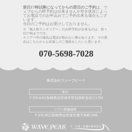
前日17時以降になってからの翌日のご予約
は、ウ
ェブからの即予約は出来ませんが空き状況によっ
てお電話でのお申込みでご予約出来る場合もござ
います。
当日のご予約はお受けしておりません。
※「無人島ランチツアー」のみ即予約が出来るのは、前々
日17時までです。
※ツアー中の場合は電話が取れない事があります。その場
合はこちらからも折返しのご連絡をしたいと思います。
070-5698-7028
株式会社ウェーブピーク
本社
〒859-6402長崎県佐世保市世知原町岩谷口1294
ツアー実施場所
〒858-0922長崎県佐世保市鹿子前町1008