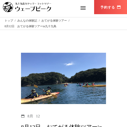
トップ
/
みんなの体験記
/
おてがる体験ツアー
/
8月12日 おてがる体験ツアーin九十九島
8月
12