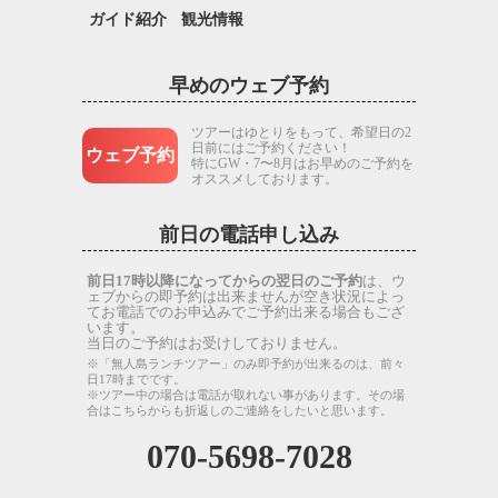
ガイド紹介
観光情報
早めのウェブ予約
ツアーはゆとりをもって、希望日の2
日前にはご予約ください！
ウェブ予約
特にGW・7〜8月はお早めのご予約を
オススメしております。
前日の電話申し込み
前日17時以降になってからの翌日のご予約
は、ウ
ェブからの即予約は出来ませんが空き状況によっ
てお電話でのお申込みでご予約出来る場合もござ
います。
当日のご予約はお受けしておりません。
※「無人島ランチツアー」のみ即予約が出来るのは、前々
日17時までです。
※ツアー中の場合は電話が取れない事があります。その場
合はこちらからも折返しのご連絡をしたいと思います。
070-5698-7028