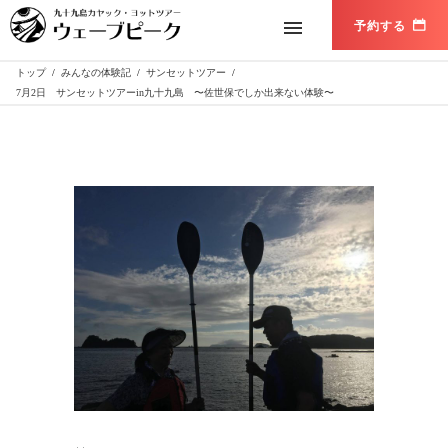
トップ
/
みんなの体験記
/
サンセットツアー
/
7月2日 サンセットツアーin九十九島 〜佐世保でしか出来ない体験〜