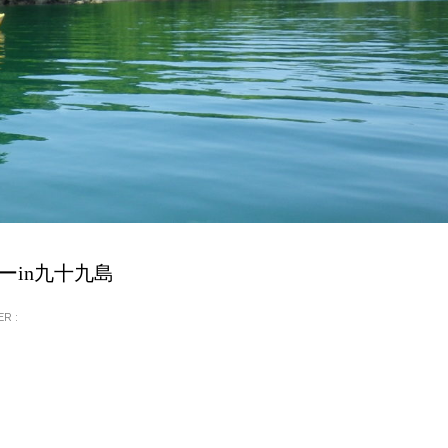
ーin九十九島
R :