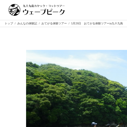
トップ
/
みんなの体験記
/
おてがる体験ツアー
/
5月29日 おてがる体験ツアーin九十九島