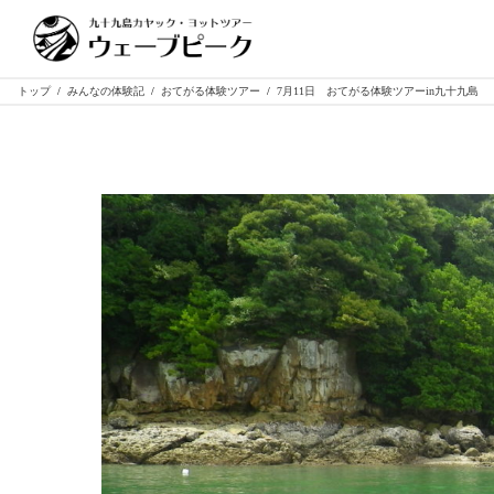
トップ
/
みんなの体験記
/
おてがる体験ツアー
/
7月11日 おてがる体験ツアーin九十九島