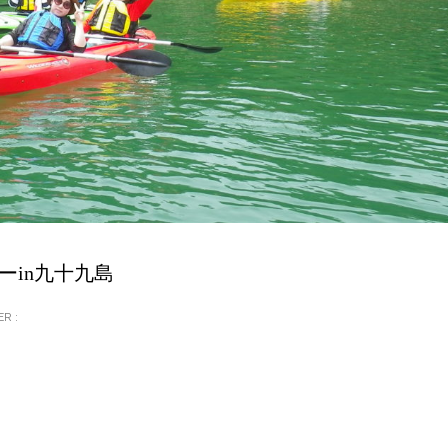
ーin九十九島
R :