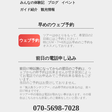
みんなの体験記
ブログ
イベント
ガイド紹介
観光情報
早めのウェブ予約
ツアーはゆとりをもって、希望日の2
日前にはご予約ください！
ウェブ予約
特にGW・7〜8月はお早めのご予約を
オススメしております。
前日の電話申し込み
前日17時以降になってからの翌日のご予約
は、ウ
ェブからの即予約は出来ませんが空き状況によっ
てお電話でのお申込みでご予約出来る場合もござ
います。
当日のご予約はお受けしておりません。
※「無人島ランチツアー」のみ即予約が出来るのは、前々
日17時までです。
※ツアー中の場合は電話が取れない事があります。その場
合はこちらからも折返しのご連絡をしたいと思います。
070-5698-7028