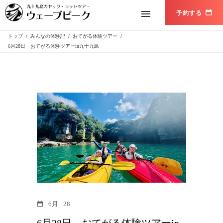
トップ
/
みんなの体験記
/
おてがる体験ツアー
/
6月28日 おてがる体験ツアーin九十九島
6月
28