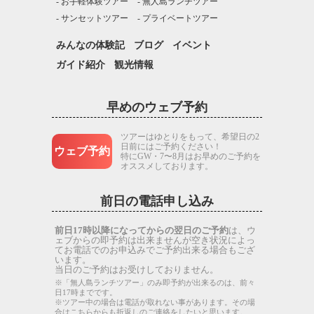
お手軽体験ツアー
無人島ランチツアー
サンセットツアー
プライベートツアー
みんなの体験記
ブログ
イベント
ガイド紹介
観光情報
早めのウェブ予約
ツアーはゆとりをもって、希望日の2
日前にはご予約ください！
ウェブ予約
特にGW・7〜8月はお早めのご予約を
オススメしております。
前日の電話申し込み
前日17時以降になってからの翌日のご予約
は、ウ
ェブからの即予約は出来ませんが空き状況によっ
てお電話でのお申込みでご予約出来る場合もござ
います。
当日のご予約はお受けしておりません。
※「無人島ランチツアー」のみ即予約が出来るのは、前々
日17時までです。
※ツアー中の場合は電話が取れない事があります。その場
合はこちらからも折返しのご連絡をしたいと思います。