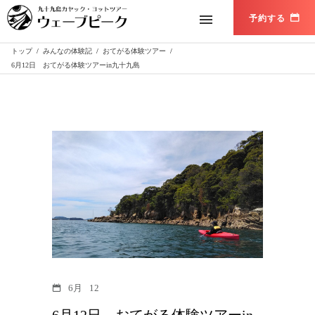
トップ
/
みんなの体験記
/
おてがる体験ツアー
/
6月12日 おてがる体験ツアーin九十九島
6月
12