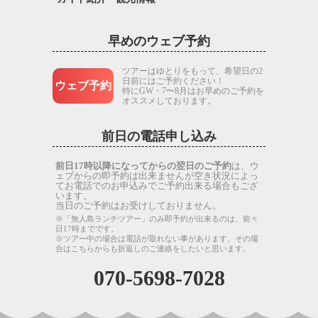
早めのウェブ予約
ツアーはゆとりをもって、希望日の2
日前にはご予約ください！
ウェブ予約
特にGW・7〜8月はお早めのご予約を
オススメしております。
前日の電話申し込み
前日17時以降になってからの翌日のご予約
は、ウ
ェブからの即予約は出来ませんが空き状況によっ
てお電話でのお申込みでご予約出来る場合もござ
います。
当日のご予約はお受けしておりません。
※「無人島ランチツアー」のみ即予約が出来るのは、前々
日17時までです。
※ツアー中の場合は電話が取れない事があります。その場
合はこちらからも折返しのご連絡をしたいと思います。
070-5698-7028