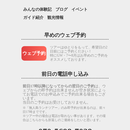
みんなの体験記
ブログ
イベント
ガイド紹介
観光情報
早めのウェブ予約
ツアーはゆとりをもって、希望日の2
日前にはご予約ください！
ウェブ予約
特にGW・7〜8月はお早めのご予約を
オススメしております。
前日の電話申し込み
前日17時以降になってからの翌日のご予約
は、ウ
ェブからの即予約は出来ませんが空き状況によっ
てお電話でのお申込みでご予約出来る場合もござ
います。
当日のご予約はお受けしておりません。
※「無人島ランチツアー」のみ即予約が出来るのは、前々
日17時までです。
※ツアー中の場合は電話が取れない事があります。その場
合はこちらからも折返しのご連絡をしたいと思います。