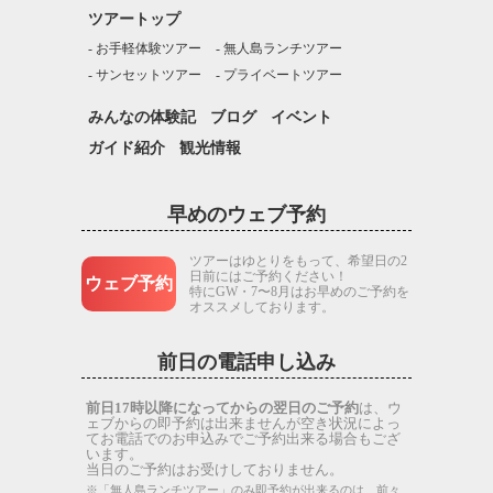
ツアートップ
お手軽体験ツアー
無人島ランチツアー
サンセットツアー
プライベートツアー
みんなの体験記
ブログ
イベント
ガイド紹介
観光情報
早めのウェブ予約
ツアーはゆとりをもって、希望日の2
日前にはご予約ください！
ウェブ予約
特にGW・7〜8月はお早めのご予約を
オススメしております。
前日の電話申し込み
前日17時以降になってからの翌日のご予約
は、ウ
ェブからの即予約は出来ませんが空き状況によっ
てお電話でのお申込みでご予約出来る場合もござ
います。
当日のご予約はお受けしておりません。
※「無人島ランチツアー」のみ即予約が出来るのは、前々