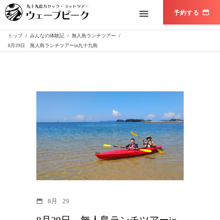
トップ
/
みんなの体験記
/
無人島ランチツアー
/
8月29日 無人島ランチツアーin九十九島
8月
29