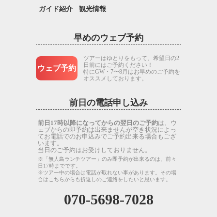
ガイド紹介
観光情報
早めのウェブ予約
ツアーはゆとりをもって、希望日の2
日前にはご予約ください！
ウェブ予約
特にGW・7〜8月はお早めのご予約を
オススメしております。
前日の電話申し込み
前日17時以降になってからの翌日のご予約
は、ウ
ェブからの即予約は出来ませんが空き状況によっ
てお電話でのお申込みでご予約出来る場合もござ
います。
当日のご予約はお受けしておりません。
※「無人島ランチツアー」のみ即予約が出来るのは、前々
日17時までです。
※ツアー中の場合は電話が取れない事があります。その場
合はこちらからも折返しのご連絡をしたいと思います。
070-5698-7028