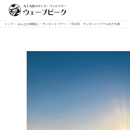
トップ
/
みんなの体験記
/
サンセットツアー
/
7月28日 サンセットツアーin九十九島