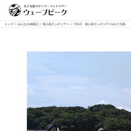
トップ
/
みんなの体験記
/
無人島ランチツアー
/
7月5日 無人島ランチツアーin九十九島