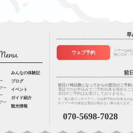
早
ツアーはゆ
ウェブ予約
特にGW・
前
みんなの体験記
ー
ブログ
前日17時以降になってからの翌日のご予約
アー
電話でのお申込みでご予約出来る場合もご
イベント
当日のご予約はお受けしておりません。
ー
ガイド紹介
※「無人島ランチツアー」のみ即予約が出来るのは
アー
※ツアー中の場合は電話が取れない事があります
観光情報
070-5698-7028