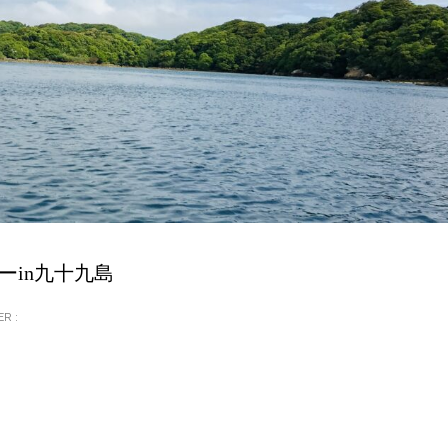
ーin九十九島
R :