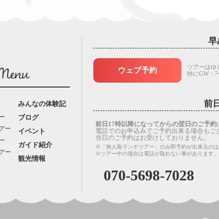
早
ツアーはゆ
ウェブ予約
特にGW・
前
みんなの体験記
ー
ブログ
前日17時以降になってからの翌日のご予約
アー
電話でのお申込みでご予約出来る場合もご
イベント
当日のご予約はお受けしておりません。
ー
ガイド紹介
※「無人島ランチツアー」のみ即予約が出来るのは
アー
※ツアー中の場合は電話が取れない事があります
観光情報
070-5698-7028