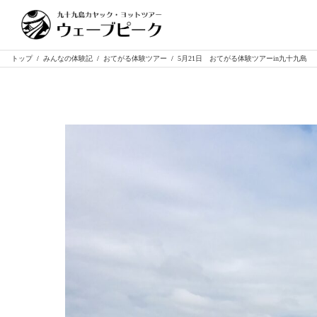
トップ
/
みんなの体験記
/
おてがる体験ツアー
/
5月21日 おてがる体験ツアーin九十九島