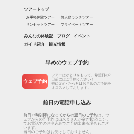
ツアートップ
お手軽体験ツアー
無人島ランチツアー
サンセットツアー
プライベートツアー
みんなの体験記
ブログ
イベント
ガイド紹介
観光情報
早めのウェブ予約
ツアーはゆとりをもって、希望日の2
日前にはご予約ください！
ウェブ予約
特にGW・7〜8月はお早めのご予約を
オススメしております。
前日の電話申し込み
前日17時以降になってからの翌日のご予約
は、ウ
ェブからの即予約は出来ませんが空き状況によっ
てお電話でのお申込みでご予約出来る場合もござ
います。
当日のご予約はお受けしておりません。