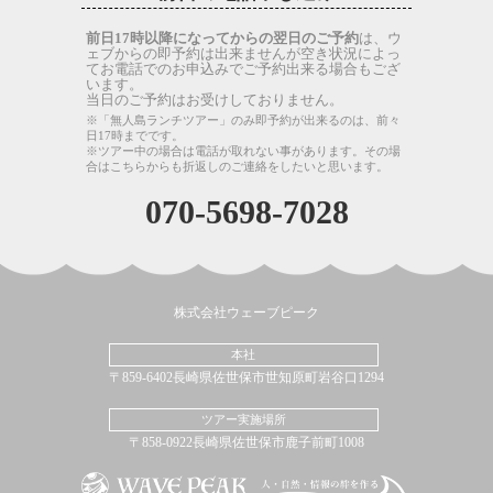
前日17時以降になってからの翌日のご予約
は、ウ
ェブからの即予約は出来ませんが空き状況によっ
てお電話でのお申込みでご予約出来る場合もござ
います。
当日のご予約はお受けしておりません。
※「無人島ランチツアー」のみ即予約が出来るのは、前々
日17時までです。
※ツアー中の場合は電話が取れない事があります。その場
合はこちらからも折返しのご連絡をしたいと思います。
070-5698-7028
株式会社ウェーブピーク
本社
〒859-6402長崎県佐世保市世知原町岩谷口1294
ツアー実施場所
〒858-0922長崎県佐世保市鹿子前町1008