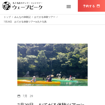
トップ
/
みんなの体験記
/
おてがる体験ツアー
/
7月29日 おてがる体験ツアーin九十九島
7月
29