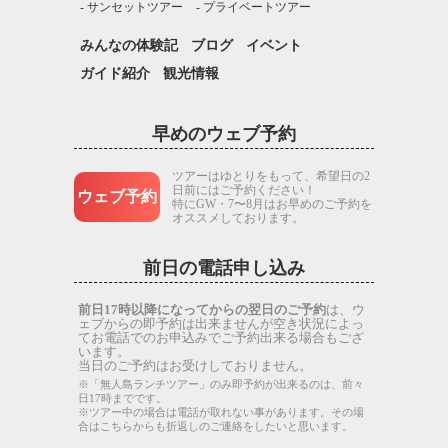
サンセットツアー
プライベートツアー
みんなの体験記
ブログ
イベント
ガイド紹介
観光情報
早めのウェブ予約
ツアーはゆとりをもって、希望日の2
日前にはご予約ください！
ウェブ予約
特にGW・7〜8月はお早めのご予約を
オススメしております。
前日の電話申し込み
前日17時以降になってからの翌日のご予約
は、ウ
ェブからの即予約は出来ませんが空き状況によっ
てお電話でのお申込みでご予約出来る場合もござ
います。
当日のご予約はお受けしておりません。
※「無人島ランチツアー」のみ即予約が出来るのは、前々
日17時までです。
※ツアー中の場合は電話が取れない事があります。その場
合はこちらからも折返しのご連絡をしたいと思います。