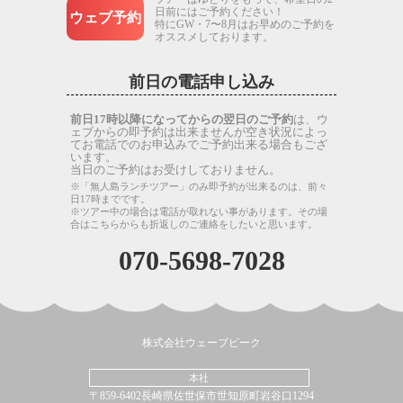
日前にはご予約ください！
ウェブ予約
特にGW・7〜8月はお早めのご予約を
オススメしております。
前日の電話申し込み
前日17時以降になってからの翌日のご予約
は、ウ
ェブからの即予約は出来ませんが空き状況によっ
てお電話でのお申込みでご予約出来る場合もござ
います。
当日のご予約はお受けしておりません。
※「無人島ランチツアー」のみ即予約が出来るのは、前々
日17時までです。
※ツアー中の場合は電話が取れない事があります。その場
合はこちらからも折返しのご連絡をしたいと思います。
070-5698-7028
株式会社ウェーブピーク
本社
〒859-6402長崎県佐世保市世知原町岩谷口1294