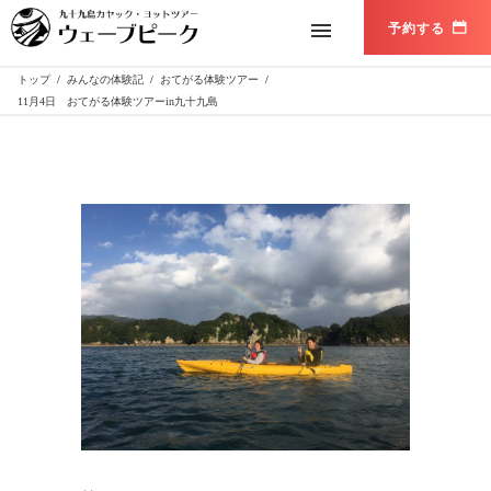
トップ
/
みんなの体験記
/
おてがる体験ツアー
/
11月4日 おてがる体験ツアーin九十九島