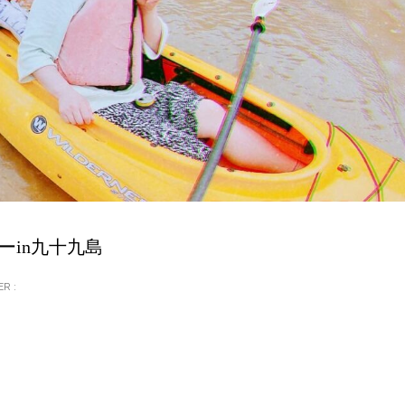
ーin九十九島
R :