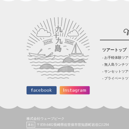
ツアートップ
お手軽体験ツア
無人島ランチツ
サンセットツア
プライベートツ
株式会社ウェーブピーク
〒859-6402長崎県佐世保市世知原町岩谷口1294
本社