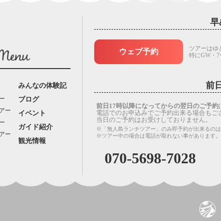
早
ツアーはゆ
ウェブ予約
特にGW・
前
みんなの体験記
ー
ブログ
前日17時以降になってからの翌日のご予約
アー
電話でのお申込みでご予約出来る場合もご
イベント
当日のご予約はお受けしておりません。
ー
ガイド紹介
※「無人島ランチツアー」のみ即予約が出来るのは
アー
※ツアー中の場合は電話が取れない事があります
観光情報
070-5698-7028