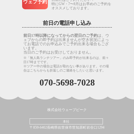
ウェブ予約
特にGW・7〜8月はお早めのご予約を
オススメしております。
前日の電話申し込み
前日17時以降になってからの翌日のご予約
は、ウ
ェブからの即予約は出来ませんが空き状況によっ
てお電話でのお申込みでご予約出来る場合もござ
います。
当日のご予約はお受けしておりません。
※「無人島ランチツアー」のみ即予約が出来るのは、前々
日17時までです。
※ツアー中の場合は電話が取れない事があります。その場
合はこちらからも折返しのご連絡をしたいと思います。
070-5698-7028
株式会社ウェーブピーク
本社
〒859-6402長崎県佐世保市世知原町岩谷口1294