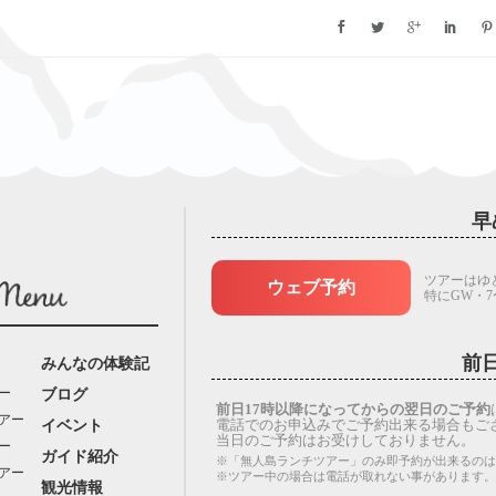
早
ツアーはゆ
ウェブ予約
特にGW・
前
みんなの体験記
ー
ブログ
前日17時以降になってからの翌日のご予約
アー
電話でのお申込みでご予約出来る場合もご
イベント
当日のご予約はお受けしておりません。
ー
ガイド紹介
※「無人島ランチツアー」のみ即予約が出来るのは
アー
※ツアー中の場合は電話が取れない事があります
観光情報