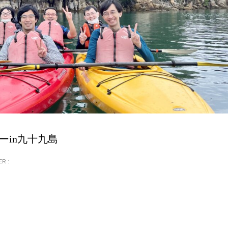
ーin九十九島
R :