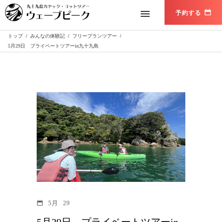
トップ
/
みんなの体験記
/
フリープランツアー
/
5月29日 プライベートツアーin九十九島
5月
29