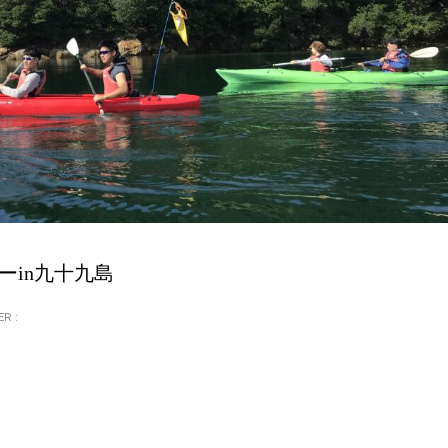
ーin九十九島
R :