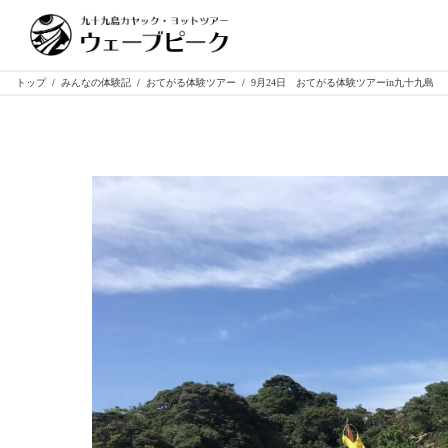
トップ
/
みんなの体験記
/
おてがる体験ツアー
/
9月24日 おてがる体験ツアーin九十九島