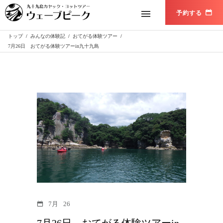
トップ
/
みんなの体験記
/
おてがる体験ツアー
/
7月26日 おてがる体験ツアーin九十九島
7月
26