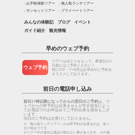
お手軽体験ツアー
無人島ランチツアー
サンセットツアー
プライベートツアー
みんなの体験記
ブログ
イベント
ガイド紹介
観光情報
早めのウェブ予約
ツアーはゆとりをもって、希望日の2
日前にはご予約ください！
ウェブ予約
特にGW・7〜8月はお早めのご予約を
オススメしております。
前日の電話申し込み
前日17時以降になってからの翌日のご予約
は、ウ
ェブからの即予約は出来ませんが空き状況によっ
てお電話でのお申込みでご予約出来る場合もござ
います。
当日のご予約はお受けしておりません。
※「無人島ランチツアー」のみ即予約が出来るのは、前々
日17時までです。
※ツアー中の場合は電話が取れない事があります。その場