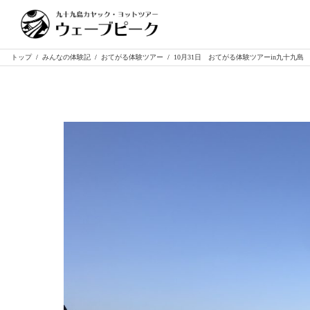
トップ
/
みんなの体験記
/
おてがる体験ツアー
/
10月31日 おてがる体験ツアーin九十九島