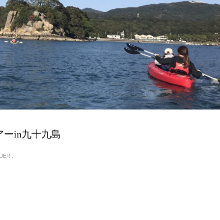
アーin九十九島
DER :