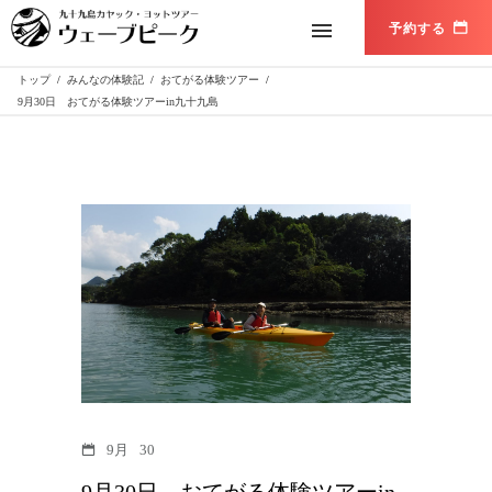
トップ
/
みんなの体験記
/
おてがる体験ツアー
/
9月30日 おてがる体験ツアーin九十九島
9月
30