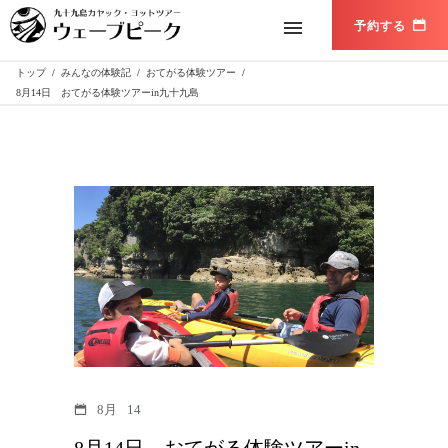
トップ
/
みんなの体験記
/
おてがる体験ツアー
/
8月14日 おてがる体験ツアーin九十九島
8月
14