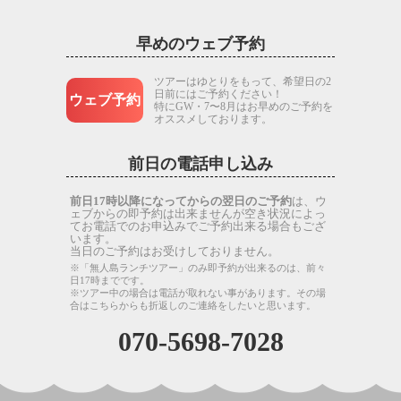
早めのウェブ予約
ツアーはゆとりをもって、希望日の2
日前にはご予約ください！
ウェブ予約
特にGW・7〜8月はお早めのご予約を
オススメしております。
前日の電話申し込み
前日17時以降になってからの翌日のご予約
は、ウ
ェブからの即予約は出来ませんが空き状況によっ
てお電話でのお申込みでご予約出来る場合もござ
います。
当日のご予約はお受けしておりません。
※「無人島ランチツアー」のみ即予約が出来るのは、前々
日17時までです。
※ツアー中の場合は電話が取れない事があります。その場
合はこちらからも折返しのご連絡をしたいと思います。
070-5698-7028