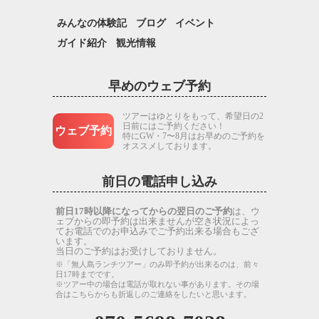
みんなの体験記
ブログ
イベント
ガイド紹介
観光情報
早めのウェブ予約
ツアーはゆとりをもって、希望日の2
日前にはご予約ください！
ウェブ予約
特にGW・7〜8月はお早めのご予約を
オススメしております。
前日の電話申し込み
前日17時以降になってからの翌日のご予約
は、ウ
ェブからの即予約は出来ませんが空き状況によっ
てお電話でのお申込みでご予約出来る場合もござ
います。
当日のご予約はお受けしておりません。
※「無人島ランチツアー」のみ即予約が出来るのは、前々
日17時までです。
※ツアー中の場合は電話が取れない事があります。その場
合はこちらからも折返しのご連絡をしたいと思います。