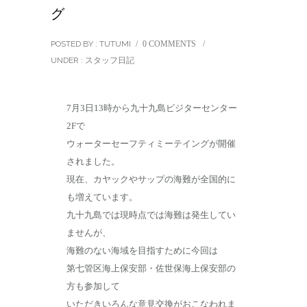
グ
POSTED BY : TUTUMI
/
0 COMMENTS
/
UNDER :
スタッフ日記
7月3日13時から九十九島ビジターセンター
2Fで
ウォーターセーフティミーテイングが開催
されました。
現在、カヤックやサップの海難が全国的に
も増えています。
九十九島では現時点では海難は発生してい
ませんが、
海難のない海域を目指すために今回は
第七管区海上保安部・佐世保海上保安部の
方も参加して
いただきいろんな意見交換がおこなわれま