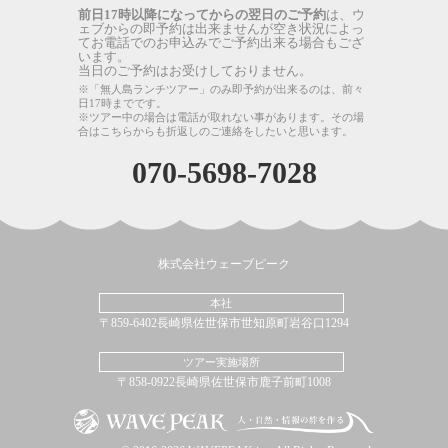
前日17時以降になってからの翌日のご予約
は、ウ
ェブからの即予約は出来ませんが空き状況によっ
てお電話でのお申込みでご予約出来る場合もござ
います。
当日のご予約はお受けしておりません。
※「無人島ランチツアー」のみ即予約が出来るのは、前々
日17時までです。
※ツアー中の場合は電話が取れない事があります。その場
合はこちらからも折返しのご連絡をしたいと思います。
070-5698-7028
株式会社ウェーブピーク
本社
〒859-6402長崎県佐世保市世知原町岩谷口1294
ツアー実施場所
〒858-0922長崎県佐世保市鹿子前町1008