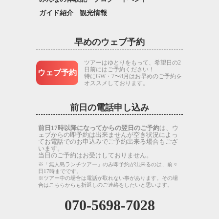
ガイド紹介
観光情報
早めのウェブ予約
ツアーはゆとりをもって、希望日の2
日前にはご予約ください！
ウェブ予約
特にGW・7〜8月はお早めのご予約を
オススメしております。
前日の電話申し込み
前日17時以降になってからの翌日のご予約
は、ウ
ェブからの即予約は出来ませんが空き状況によっ
てお電話でのお申込みでご予約出来る場合もござ
います。
当日のご予約はお受けしておりません。
※「無人島ランチツアー」のみ即予約が出来るのは、前々
日17時までです。
※ツアー中の場合は電話が取れない事があります。その場
合はこちらからも折返しのご連絡をしたいと思います。
070-5698-7028